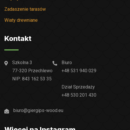
Zadaszenie tarasów
Wiaty drewniane
Kontakt
Szkolna 3
Biuro
77-320 Przechlewo
+48 531 940 029
NIP: 843 162 53 35
Dział Sprzedaży
+48 530 201 430
biuro@giergips-wood.eu
Więcej na Instagram