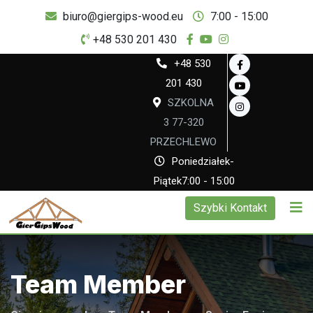
biuro@giergips-wood.eu
7:00 - 15:00
+48 530 201 430
+48 530
201 430
SZKOLNA
3 77-320
PRZECHLEWO
Poniedziałek-
Piątek7:00 - 15:00
Szybki Kontakt
Team Member