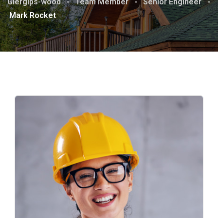
Giergips-wood
-
Team Member
-
Senior Engineer
-
Mark Rocket