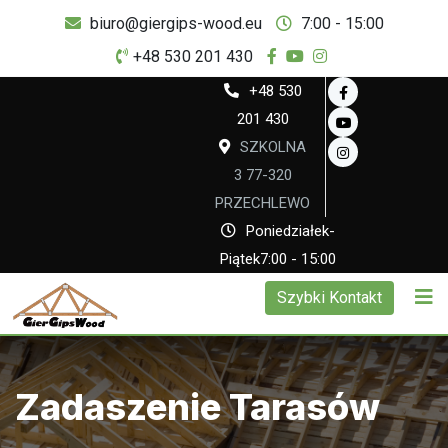
biuro@giergips-wood.eu
7:00 - 15:00
+48 530 201 430
+48 530
201 430
SZKOLNA
3 77-320
PRZECHLEWO
Poniedziałek-
Piątek7:00 - 15:00
Szybki Kontakt
Zadaszenie Tarasów