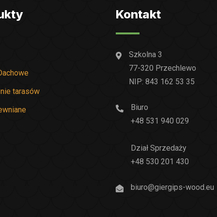
ukty
Kontakt
Szkolna 3
77-320 Przechlewo
Dachowe
NIP: 843 162 53 35
nie tarasów
Biuro
rewniane
+48 531 940 029
Dział Sprzedaży
+48 530 201 430
biuro@giergips-wood.eu