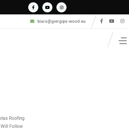
0
biuro@giergips-wood.eu
totas Roofing
 Will Follow