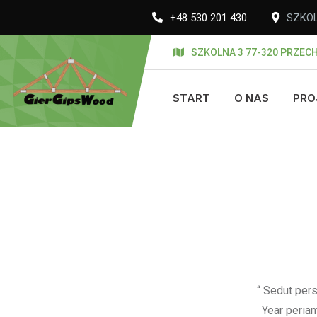
+48 530 201 430
SZKOL
SZKOLNA 3 77-320 PRZEC
START
O NAS
PRO
“ Sedut pers
Year periam