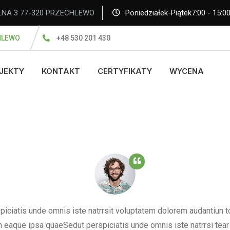
NA 3 77-320 PRZECHLEWO
Poniedziałek-Piątek7:00 - 15:0
HLEWO
+48 530 201 430
JEKTY
KONTAKT
CERTYFIKATY
WYCENA
piciatis unde omnis iste natrrsit voluptatem dolorem audantiun 
 eaque ipsa quaeSedut perspiciatis unde omnis iste natrrsi tear