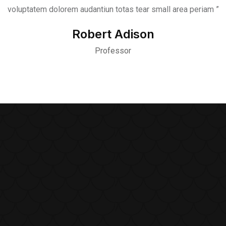
voluptatem dolorem audantiun totas tear small area periam ”
Robert Adison
Professor